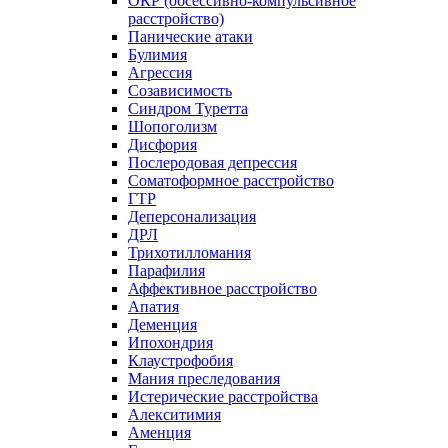
ОКР (обсессивно-компульсивное
расстройство)
Панические атаки
Булимия
Агрессия
Созависимость
Синдром Туретта
Шопоголизм
Дисфория
Послеродовая депрессия
Соматоформное расстройство
ГТР
Деперсонализация
ДРЛ
Трихотилломания
Парафилия
Аффективное расстройство
Апатия
Деменция
Ипохондрия
Клаустрофобия
Мания преследования
Истерические расстройства
Алекситимия
Аменция