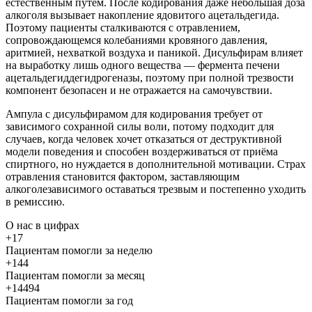
естественным путём. После кодирования даже небольшая доза
алкоголя вызывает накопление ядовитого ацетальдегида.
Поэтому пациенты сталкиваются с отравлением,
сопровождающемся колебаниями кровяного давления,
аритмией, нехваткой воздуха и паникой. Дисульфирам влияет
на выработку лишь одного вещества — фермента печени
ацетальдегиддегидрогеназы, поэтому при полной трезвости
компонент безопасен и не отражается на самочувствии.
Ампула с дисульфирамом для кодирования требует от
зависимого сохранной силы воли, потому подходит для
случаев, когда человек хочет отказаться от деструктивной
модели поведения и способен воздерживаться от приёма
спиртного, но нуждается в дополнительной мотивации. Страх
отравления становится фактором, заставляющим
алкоголезависимого оставаться трезвым и постепенно уходить
в ремиссию.
О нас
в цифрах
+17
Пациентам помогли за неделю
+144
Пациентам помогли за месяц
+14494
Пациентам помогли за год