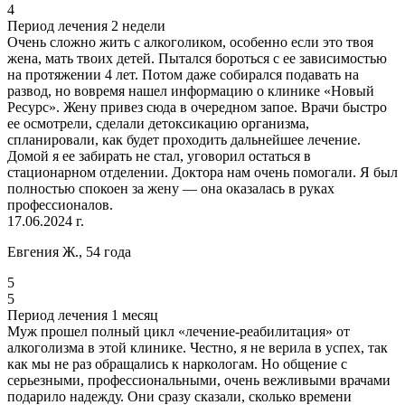
4
Период лечения 2 недели
Очень сложно жить с алкоголиком, особенно если это твоя
жена, мать твоих детей. Пытался бороться с ее зависимостью
на протяжении 4 лет. Потом даже собирался подавать на
развод, но вовремя нашел информацию о клинике «Новый
Ресурс». Жену привез сюда в очередном запое. Врачи быстро
ее осмотрели, сделали детоксикацию организма,
спланировали, как будет проходить дальнейшее лечение.
Домой я ее забирать не стал, уговорил остаться в
стационарном отделении. Доктора нам очень помогали. Я был
полностью спокоен за жену — она оказалась в руках
профессионалов.
17.06.2024 г.
Евгения Ж., 54 года
5
5
Период лечения 1 месяц
Муж прошел полный цикл «лечение-реабилитация» от
алкоголизма в этой клинике. Честно, я не верила в успех, так
как мы не раз обращались к наркологам. Но общение с
серьезными, профессиональными, очень вежливыми врачами
подарило надежду. Они сразу сказали, сколько времени