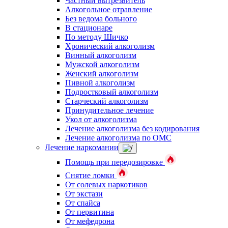
Частный вытрезвитель
Алкогольное отравление
Без ведома больного
В стационаре
По методу Шичко
Хронический алкоголизм
Винный алкоголизм
Мужской алкоголизм
Женский алкоголизм
Пивной алкоголизм
Подростковый алкоголизм
Старческий алкоголизм
Принудительное лечение
Укол от алкоголизма
Лечение алкоголизма без кодирования
Лечение алкоголизма по ОМС
Лечение наркомании
Помощь при передозировке
Снятие ломки
От солевых наркотиков
От экстази
От спайса
От первитина
От мефедрона