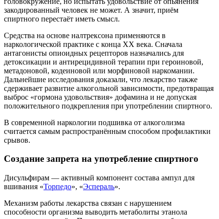
головокружение, но испытать удовольствие от опьянения
закодированный человек не может. А значит, приём
спиртного перестаёт иметь смысл.
Средства на основе налтрексона применяются в
наркологической практике с конца XX века. Сначала
антагонисты опиоидных рецепторов назначались для
детоксикации и антирецидивной терапии при героиновой,
метадоновой, кодеиновой или морфиновой наркомании.
Дальнейшие исследования доказали, что лекарство также
сдерживает развитие алкогольной зависимости, предотвращая
выброс «гормона удовольствия» дофамина и не допуская
положительного подкрепления при употреблении спиртного.
В современной наркологии подшивка от алкоголизма
считается самым распространённым способом профилактики
срывов.
Создание запрета на употребление спиртного
Дисульфирам — активный компонент состава ампул для
вшивания «
Торпедо
», «
Эспераль
».
Механизм работы лекарства связан с нарушением
способности организма выводить метаболиты этанола