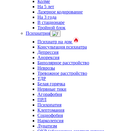
Колме
На 5 лет
Лазерное кодирование
На 3 года
В стационаре
Тройной блок
Психиатрия
Психиатр на дом
Консультация психиатра
Депрессия
Анорексия
Биполярное расстройство
Неврозы
Тревожное расстройство
ТДР
Белая горячка
Нервные тики
Агорафобия
ПРЛ
Психопатия
Клептомания
Социофобия
Нарколепсия
Лунатизм