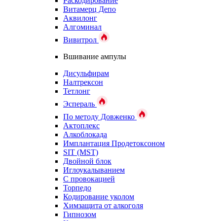
Раскодирование
Витамерц Депо
Аквилонг
Алгоминал
Вивитрол
Вшивание ампулы
Дисульфирам
Налтрексон
Тетлонг
Эспераль
По методу Довженко
Актоплекс
Алкоблокада
Имплантация Продетоксоном
SIT (MST)
Двойной блок
Иглоукалыванием
С провокацией
Торпедо
Кодирование уколом
Химзащита от алкоголя
Гипнозом