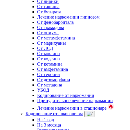
От лирики
От гашиша
От бутирата
Лечение наркомании гипнозом
От фенобарбитала
От трамадола
От опиума
От метамфетамина
От марихуаны
От ЛСД
От кокаина
От кодеина
От кетамина
От амфетамина
От героина
От дезоморфина
От метадона
УБОД
Кодирование от наркомании
Принудительное лечение наркомании
Лечение наркомании в стационаре
Кодирование от алкоголизма
На 1 год
На 3 месяца