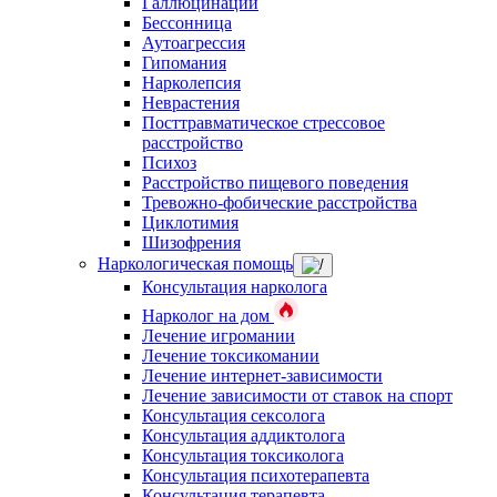
Галлюцинации
Бессонница
Аутоагрессия
Гипомания
Нарколепсия
Неврастения
Посттравматическое стрессовое
расстройство
Психоз
Расстройство пищевого поведения
Тревожно-фобические расстройства
Циклотимия
Шизофрения
Наркологическая помощь
Консультация нарколога
Нарколог на дом
Лечение игромании
Лечение токсикомании
Лечение интернет-зависимости
Лечение зависимости от ставок на спорт
Консультация сексолога
Консультация аддиктолога
Консультация токсиколога
Консультация психотерапевта
Консультация терапевта